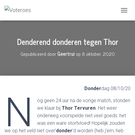
N
A
V
I
Denderend donderen tegen Thor
G
A
T
Gepubliceerd door
Geertrui
op
8 oktober, 2020
I
E
A
A
N
-
Donder
dag 08/10/20
/
N
U
og geen 24 uur na de vorige match, stonden
I
T
we klaar bij
Thor Tervuren
. Het weer
Z
onderweg voorspelde niet veel goeds: het
E
was een ware stortvloed! Hopelijk zouden
T
T
we op het veld niet over’
donder
‘d worden (heb j’em, heb