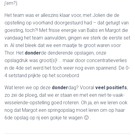
E
j’em?).
N
Het team was er alleszins klaar voor, met Jolien die de
opstelling op voorhand doorgestuurd had – dat getuigt van
goesting, toch?! Met frisse energie van Babs en Margot die
vandaag het team aanvulden, gingen we sterk de eerste set
in. Al snel bleek dat we een maatje te groot waren voor
Thor. Het
donder
de denderende opslagen, onze
opslagdruk was groot(s)! … maar door concentratieverlies
in de 4de set werd het toch weer nog even spannend. De 0-
4 setstand prijkte op het scorebord.
Wat leren we op deze
donder
dag? Vooral
veel positiefs
,
zo zei de ploeg, dat we er staan en met een niet-te-vaak-
wisselende-opstelling goed roteren. Oh ja, en we leren ook
nog dat Margot een springopslag moet leren om op haar
6de opslag op rij een gokje te wagen 🙂 .